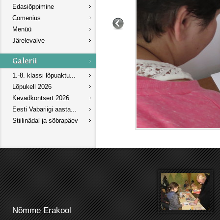
Edasiõppimine
Comenius
Menüü
Järelevalve
1.-8. klassi lõpuaktu...
Lõpukell 2026
Kevadkontsert 2026
Eesti Vabariigi aasta...
Stiilinädal ja sõbrapäev
Nõmme Erakool