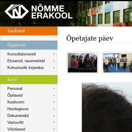
Õpetajate päev
Konsultatsioonid
Eksamid, tasemetööd
Kohustuslik kirjandus
Personal
Õpilased
Koolivorm
Huvitegevus
Dokumendid
Vastuvõtt
Vilistlased