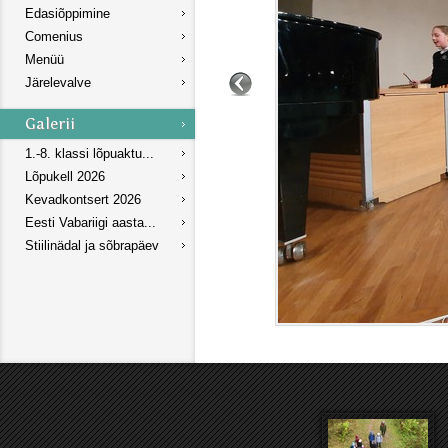
Edasiõppimine
Comenius
Menüü
Järelevalve
1.-8. klassi lõpuaktu...
Lõpukell 2026
Kevadkontsert 2026
Eesti Vabariigi aasta...
Stiilinädal ja sõbrapäev