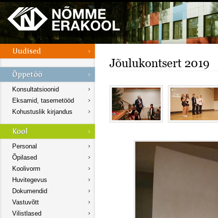
Jõulukontsert 2019
Konsultatsioonid
Eksamid, tasemetööd
Kohustuslik kirjandus
Personal
Õpilased
Koolivorm
Huvitegevus
Dokumendid
Vastuvõtt
Vilistlased