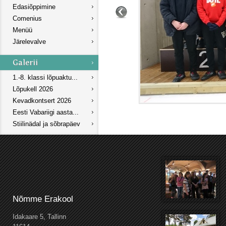
Edasiõppimine
Comenius
Menüü
Järelevalve
1.-8. klassi lõpuaktu...
Lõpukell 2026
Kevadkontsert 2026
Eesti Vabariigi aasta...
Stiilinädal ja sõbrapäev
Nõmme Erakool
Idakaare 5, Tallinn