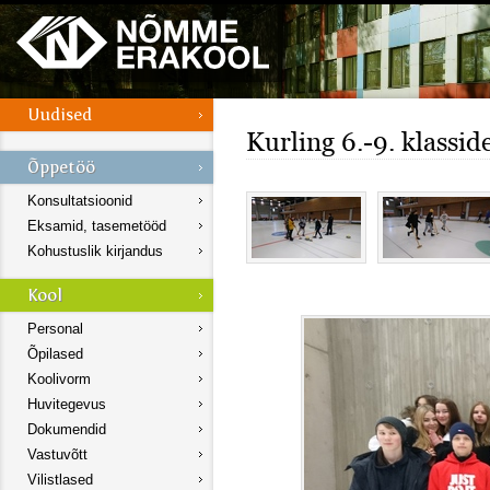
Kurling 6.-9. klassid
Konsultatsioonid
Eksamid, tasemetööd
Kohustuslik kirjandus
Personal
Õpilased
Koolivorm
Huvitegevus
Dokumendid
Vastuvõtt
Vilistlased