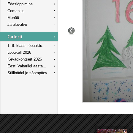
Edasiõppimine
Comenius
Menüü
Järelevalve
1.-8. klassi lõpuaktu...
Lõpukell 2026
Kevadkontsert 2026
Eesti Vabariigi aasta...
Stiilinädal ja sõbrapäev