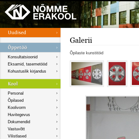
Galerii
Õpilaste kunstitöid
Konsultatsioonid
Eksamid, tasemetööd
Kohustuslik kirjandus
Personal
Õpilased
Koolivorm
Huvitegevus
Dokumendid
Vastuvõtt
Vilistlased