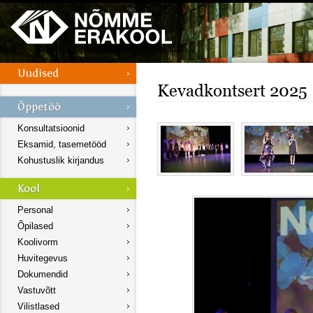
Kevadkontsert 2025
Konsultatsioonid
Eksamid, tasemetööd
Kohustuslik kirjandus
Personal
Õpilased
Koolivorm
Huvitegevus
Dokumendid
Vastuvõtt
Vilistlased