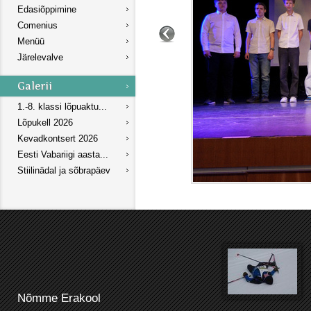
Edasiõppimine
Comenius
Menüü
Järelevalve
1.-8. klassi lõpuaktu...
Lõpukell 2026
Kevadkontsert 2026
Eesti Vabariigi aasta...
Stiilinädal ja sõbrapäev
Nõmme Erakool