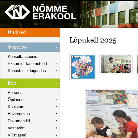
Lõpukell 2025
Konsultatsioonid
Eksamid, tasemetööd
Kohustuslik kirjandus
Personal
Õpilased
Koolivorm
Huvitegevus
Dokumendid
Vastuvõtt
Vilistlased