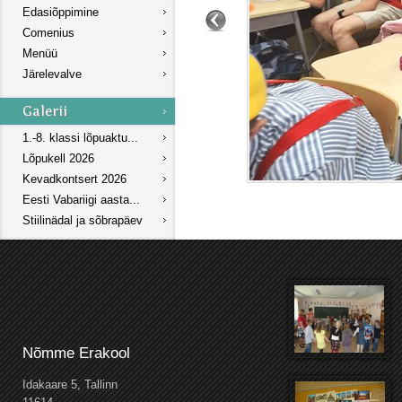
Edasiõppimine
Comenius
Menüü
Järelevalve
1.-8. klassi lõpuaktu...
Lõpukell 2026
Kevadkontsert 2026
Eesti Vabariigi aasta...
Stiilinädal ja sõbrapäev
Nõmme Erakool
Idakaare 5, Tallinn