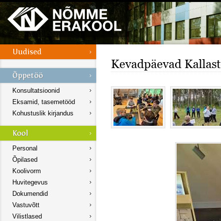
Kevadpäevad Kallast
Konsultatsioonid
Eksamid, tasemetööd
Kohustuslik kirjandus
Personal
Õpilased
Koolivorm
Huvitegevus
Dokumendid
Vastuvõtt
Vilistlased