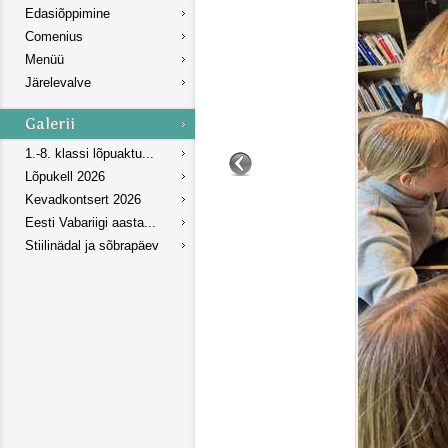
Edasiõppimine
Comenius
Menüü
Järelevalve
1.-8. klassi lõpuaktu...
Lõpukell 2026
Kevadkontsert 2026
Eesti Vabariigi aasta...
Stiilinädal ja sõbrapäev