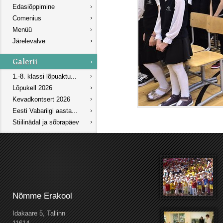
Edasiõppimine
Comenius
Menüü
Järelevalve
1.-8. klassi lõpuaktu...
Lõpukell 2026
Kevadkontsert 2026
Eesti Vabariigi aasta...
Stiilinädal ja sõbrapäev
Nõmme Erakool
Idakaare 5, Tallinn