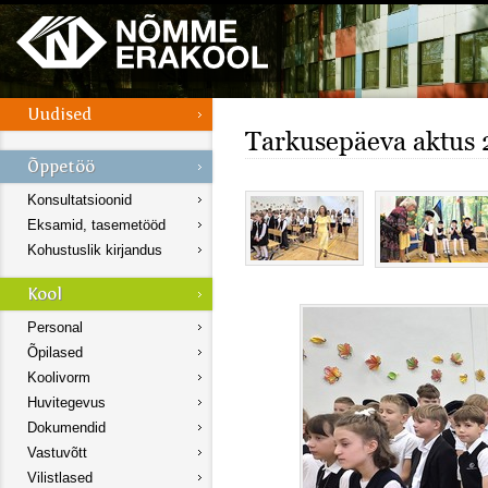
Tarkusepäeva aktus
Konsultatsioonid
Eksamid, tasemetööd
Kohustuslik kirjandus
Personal
Õpilased
Koolivorm
Huvitegevus
Dokumendid
Vastuvõtt
Vilistlased