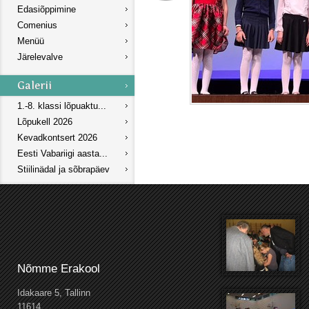
Edasiõppimine
Comenius
Menüü
Järelevalve
1.-8. klassi lõpuaktu...
Lõpukell 2026
Kevadkontsert 2026
Eesti Vabariigi aasta...
Stiilinädal ja sõbrapäev
Nõmme Erakool
Idakaare 5, Tallinn
11614