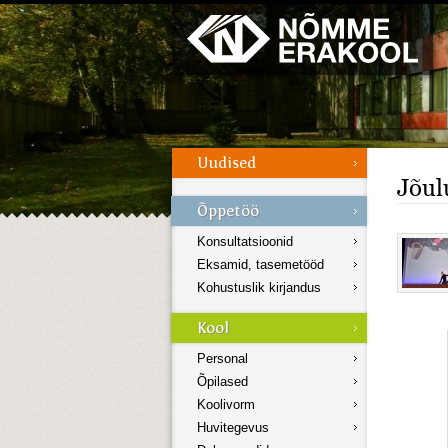
Galerii
Menüü
Jõul
Konsultatsioonid
Eksamid, tasemetööd
Kohustuslik kirjandus
Personal
Õpilased
Koolivorm
Huvitegevus