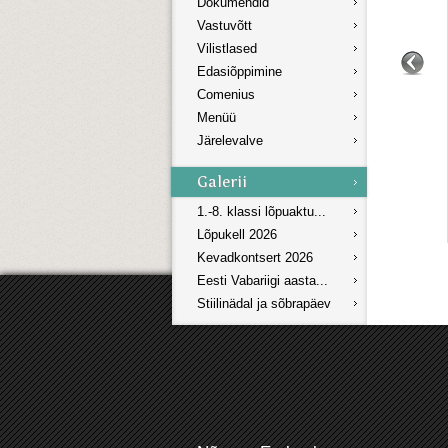
Dokumendid
Vastuvõtt
Vilistlased
Edasiõppimine
Comenius
Menüü
Järelevalve
1.-8. klassi lõpuaktu...
Lõpukell 2026
Kevadkontsert 2026
Eesti Vabariigi aasta...
Stiilinädal ja sõbrapäev