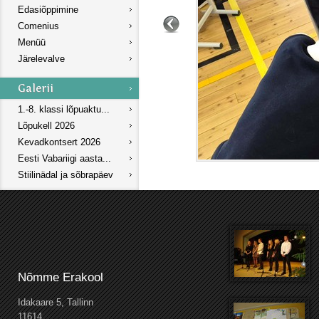
Edasiõppimine
Comenius
Menüü
Järelevalve
1.-8. klassi lõpuaktu...
Lõpukell 2026
Kevadkontsert 2026
Eesti Vabariigi aasta...
Stiilinädal ja sõbrapäev
Nõmme Erakool
Idakaare 5, Tallinn
11614