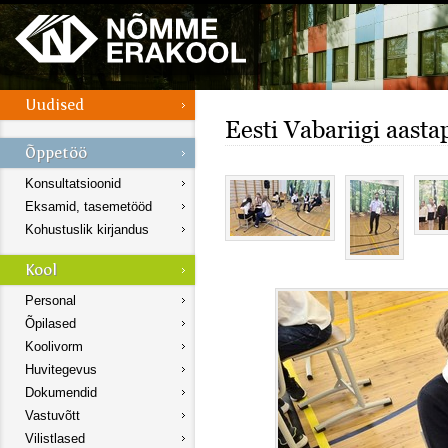
Eesti Vabariigi aasta
Konsultatsioonid
Eksamid, tasemetööd
Kohustuslik kirjandus
Personal
Õpilased
Koolivorm
Huvitegevus
Dokumendid
Vastuvõtt
Vilistlased