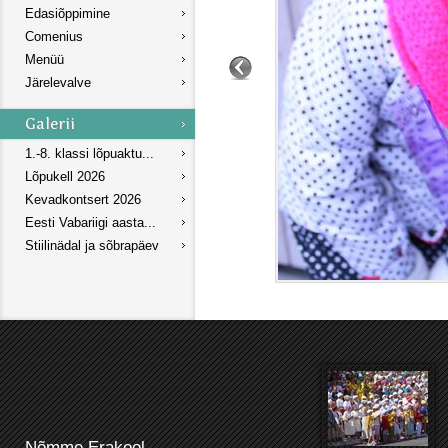
Edasiõppimine
Comenius
Menüü
Järelevalve
1.-8. klassi lõpuaktu...
Lõpukell 2026
Kevadkontsert 2026
Eesti Vabariigi aasta...
Stiilinädal ja sõbrapäev
Nõmme Erakool