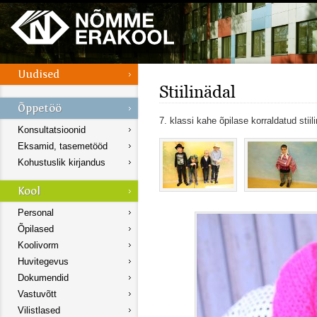
Stiilinädal
7. klassi kahe õpilase korraldatud stiili
Konsultatsioonid
Eksamid, tasemetööd
Kohustuslik kirjandus
Personal
Õpilased
Koolivorm
Huvitegevus
Dokumendid
Vastuvõtt
Vilistlased