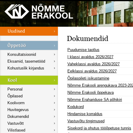
Dokumendid
Puudumise taotlus
Konsultatsioonid
I klassi avaldus 2026/2027
Eksamid, tasemetööd
Vaheklassi avaldus 2026/2027
Kohustuslik kirjandus
Eelklassi avaldus 2026/2027
Õpilaspileti isikustamine
Nõmme Erakooli arengukava 2023-20
Personal
Nõmme Erakooli õppekava
Õpilased
Nõmme Erahariduse SA põhikiri
Koolivorm
Kodukord
Huvitegevus
Hindamise korraldus
Dokumendid
Vastuvõtu tingimused
Vastuvõtt
Sisekord ja ohutus tööõpetuse tunnis
Vilistlased