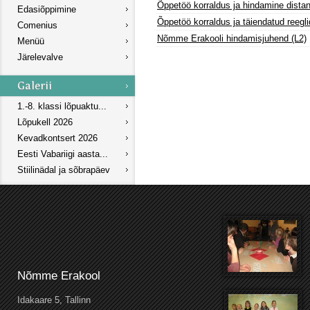
Õppetöö korraldus ja hindamine distan
Edasiõppimine
Õppetöö korraldus ja täiendatud reegl
Comenius
Nõmme Erakooli hindamisjuhend (L2)
Menüü
Järelevalve
1.-8. klassi lõpuaktu...
Lõpukell 2026
Kevadkontsert 2026
Eesti Vabariigi aasta...
Stiilinädal ja sõbrapäev
Nõmme Erakool
Idakaare 5, Tallinn