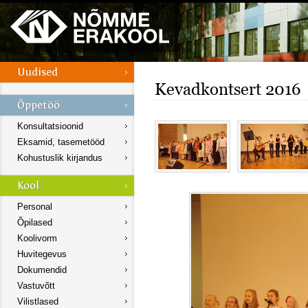
Kevadkontsert 2016
Konsultatsioonid
Eksamid, tasemetööd
Kohustuslik kirjandus
Personal
Õpilased
Koolivorm
Huvitegevus
Dokumendid
Vastuvõtt
Vilistlased