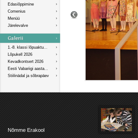
Edasiõppimine
Comenius
Menüü
Järelevalve
1.-8. klassi lõpuaktu...
Lõpukell 2026
Kevadkontsert 2026
Eesti Vabariigi aasta...
Stiilinädal ja sõbrapäev
Nõmme Erakool