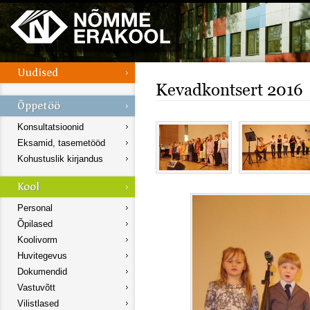
Kevadkontsert 2016
Konsultatsioonid
Eksamid, tasemetööd
Kohustuslik kirjandus
Personal
Õpilased
Koolivorm
Huvitegevus
Dokumendid
Vastuvõtt
Vilistlased