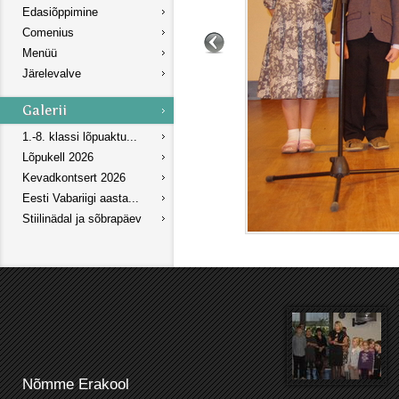
Edasiõppimine
Comenius
Menüü
Järelevalve
1.-8. klassi lõpuaktu...
Lõpukell 2026
Kevadkontsert 2026
Eesti Vabariigi aasta...
Stiilinädal ja sõbrapäev
Nõmme Erakool