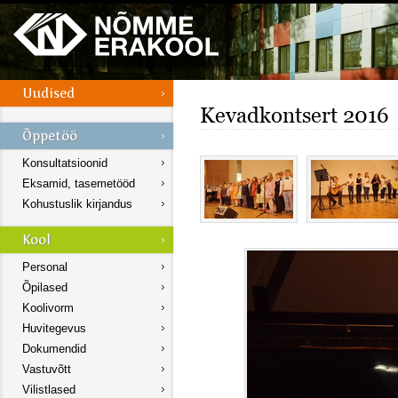
Kevadkontsert 2016
Konsultatsioonid
Eksamid, tasemetööd
Kohustuslik kirjandus
Personal
Õpilased
Koolivorm
Huvitegevus
Dokumendid
Vastuvõtt
Vilistlased