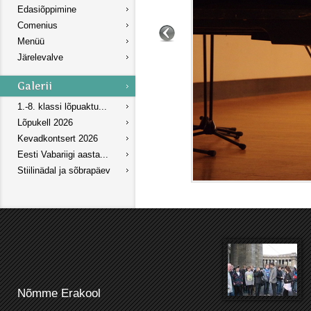
Edasiõppimine
Comenius
Menüü
Järelevalve
1.-8. klassi lõpuaktu...
Lõpukell 2026
Kevadkontsert 2026
Eesti Vabariigi aasta...
Stiilinädal ja sõbrapäev
Nõmme Erakool