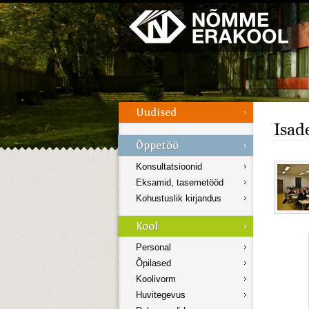
Galerii
Menüü
Isad
Konsultatsioonid
Eksamid, tasemetööd
Kohustuslik kirjandus
Personal
Õpilased
Koolivorm
Huvitegevus