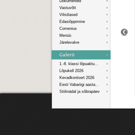
Dokumendid
Vastuvõtt
Vilistlased
Edasiõppimine
Comenius
Menüü
Järelevalve
1.-8. klassi lõpuaktu...
Lõpukell 2026
Kevadkontsert 2026
Eesti Vabariigi aasta...
Stiilinädal ja sõbrapäev