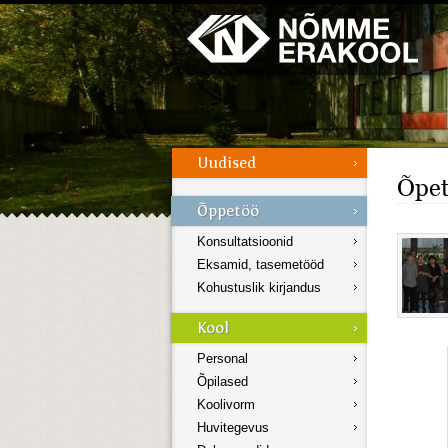
Galerii
Menüü
Õpet
Konsultatsioonid
Eksamid, tasemetööd
Kohustuslik kirjandus
Personal
Õpilased
Koolivorm
Huvitegevus