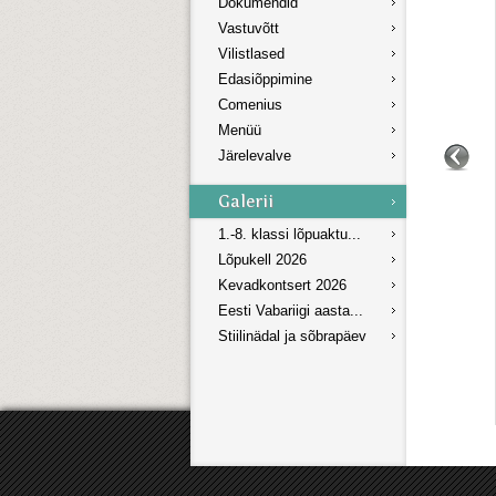
Dokumendid
Vastuvõtt
Vilistlased
Edasiõppimine
Comenius
Menüü
Järelevalve
1.-8. klassi lõpuaktu...
Lõpukell 2026
Kevadkontsert 2026
Eesti Vabariigi aasta...
Stiilinädal ja sõbrapäev