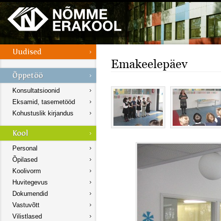
Emakeelepäev
Konsultatsioonid
Eksamid, tasemetööd
Kohustuslik kirjandus
Personal
Õpilased
Koolivorm
Huvitegevus
Dokumendid
Vastuvõtt
Vilistlased