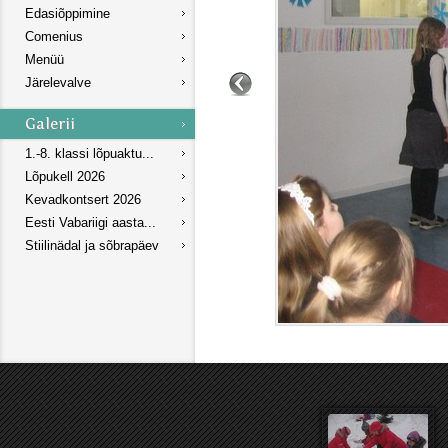
Edasiõppimine
Comenius
Menüü
Järelevalve
1.-8. klassi lõpuaktu...
Lõpukell 2026
Kevadkontsert 2026
Eesti Vabariigi aasta...
Stiilinädal ja sõbrapäev