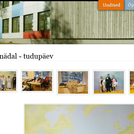
linädal - tudupäev