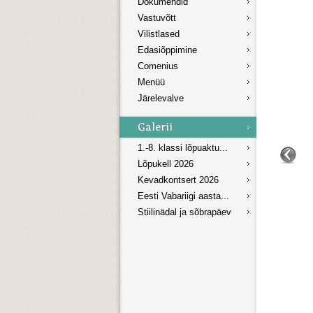
Dokumendid
Vastuvõtt
Vilistlased
Edasiõppimine
Comenius
Menüü
Järelevalve
1.-8. klassi lõpuaktu...
Lõpukell 2026
Kevadkontsert 2026
Eesti Vabariigi aasta...
Stiilinädal ja sõbrapäev