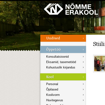
Galerii
Menüü
Stii
Konsultatsioonid
Eksamid, tasemetööd
Kohustuslik kirjandus
Personal
Õpilased
Koolivorm
Huvitegevus