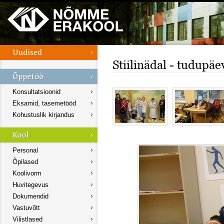
Stiilinädal - tudupäe
Konsultatsioonid
Eksamid, tasemetööd
Kohustuslik kirjandus
Personal
Õpilased
Koolivorm
Huvitegevus
Dokumendid
Vastuvõtt
Vilistlased