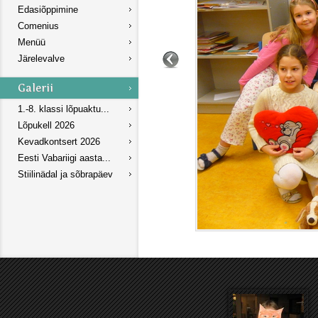
Edasiõppimine
Comenius
Menüü
Järelevalve
1.-8. klassi lõpuaktu...
Lõpukell 2026
Kevadkontsert 2026
Eesti Vabariigi aasta...
Stiilinädal ja sõbrapäev