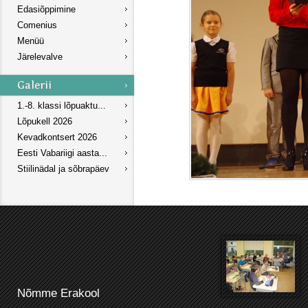
Edasiõppimine
Comenius
Menüü
Järelevalve
1.-8. klassi lõpuaktu...
Lõpukell 2026
Kevadkontsert 2026
Eesti Vabariigi aasta...
Stiilinädal ja sõbrapäev
Nõmme Erakool