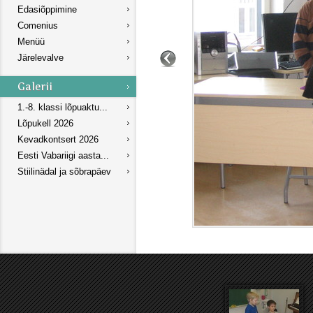
Edasiõppimine
Comenius
Menüü
Järelevalve
1.-8. klassi lõpuaktu...
Lõpukell 2026
Kevadkontsert 2026
Eesti Vabariigi aasta...
Stiilinädal ja sõbrapäev