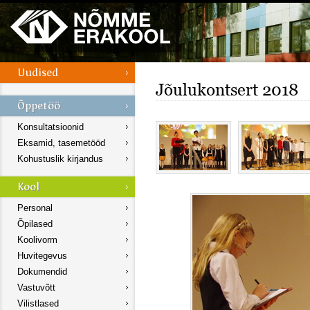
Jõulukontsert 2018
Konsultatsioonid
Eksamid, tasemetööd
Kohustuslik kirjandus
Personal
Õpilased
Koolivorm
Huvitegevus
Dokumendid
Vastuvõtt
Vilistlased