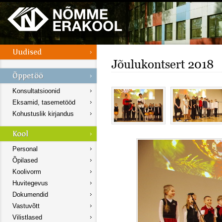
Jõulukontsert 2018
Konsultatsioonid
Eksamid, tasemetööd
Kohustuslik kirjandus
Personal
Õpilased
Koolivorm
Huvitegevus
Dokumendid
Vastuvõtt
Vilistlased