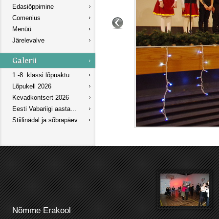
Edasiõppimine
Comenius
Menüü
Järelevalve
1.-8. klassi lõpuaktu...
Lõpukell 2026
Kevadkontsert 2026
Eesti Vabariigi aasta...
Stiilinädal ja sõbrapäev
Nõmme Erakool