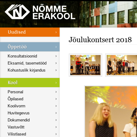
Jõulukontsert 2018
Konsultatsioonid
Eksamid, tasemetööd
Kohustuslik kirjandus
Personal
Õpilased
Koolivorm
Huvitegevus
Dokumendid
Vastuvõtt
Vilistlased