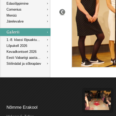
Edasiõppimine
Comenius
Menüü
Järelevalve
1.-8. klassi lõpuaktu...
Lõpukell 2026
Kevadkontsert 2026
Eesti Vabariigi aasta...
Stiilinädal ja sõbrapäev
Nõmme Erakool