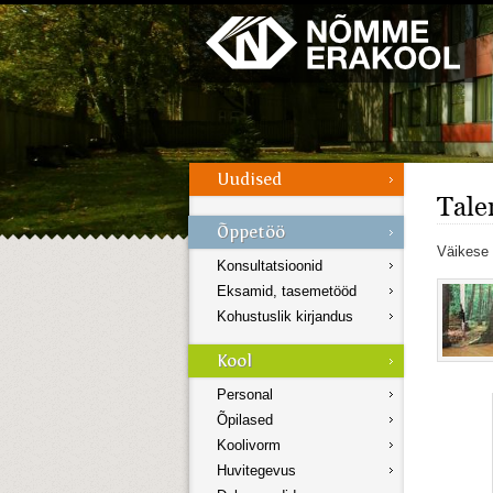
Galerii
Menüü
Tale
Väikese 
Konsultatsioonid
Eksamid, tasemetööd
Kohustuslik kirjandus
Personal
Õpilased
Koolivorm
Huvitegevus