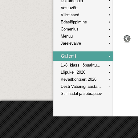
Dokumendid
Vastuvõtt
Vilistlased
Edasiõppimine
Comenius
Menüü
Järelevalve
1.-8. klassi lõpuaktu...
Lõpukell 2026
Kevadkontsert 2026
Eesti Vabariigi aasta...
Stiilinädal ja sõbrapäev