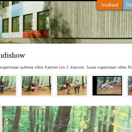
ndishow
superstaari auhinna võitis Karmen Liis 2. klassist. Suure superstaari võitis Ro