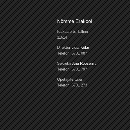
Nõmme Erakool
Idakaare 5, Tallinn
11614
Direktor
Lidia Kõlar
Telefon: 6701 087
Sekretär
Anu Rooseniit
Telefon: 6701 797
Õpetajate tuba
Telefon: 6701 273