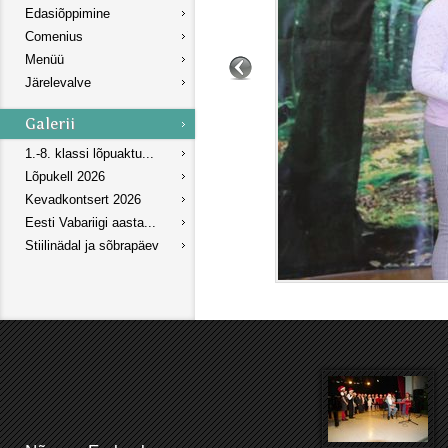
Edasiõppimine
Comenius
Menüü
Järelevalve
1.-8. klassi lõpuaktu...
Lõpukell 2026
Kevadkontsert 2026
Eesti Vabariigi aasta...
Stiilinädal ja sõbrapäev