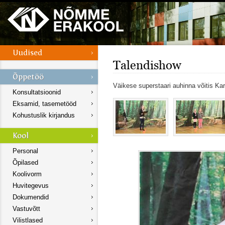
Talendishow
Väikese superstaari auhinna võitis Karm
Konsultatsioonid
Eksamid, tasemetööd
Kohustuslik kirjandus
Personal
Õpilased
Koolivorm
Huvitegevus
Dokumendid
Vastuvõtt
Vilistlased