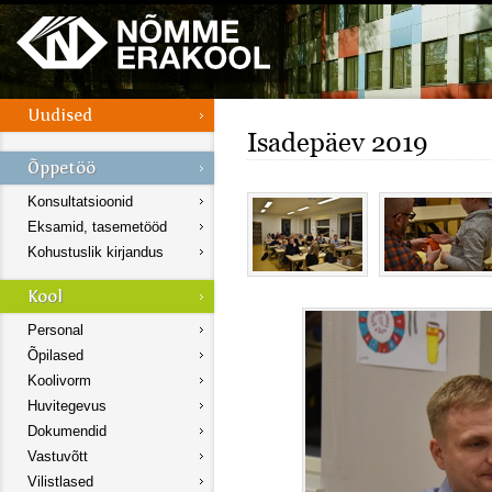
Isadepäev 2019
Konsultatsioonid
Eksamid, tasemetööd
Kohustuslik kirjandus
Personal
Õpilased
Koolivorm
Huvitegevus
Dokumendid
Vastuvõtt
Vilistlased