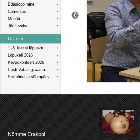
Edasiõppimine
Comenius
Menüü
Järelevalve
1.-8. klassi lõpuaktu...
Lõpukell 2026
Kevadkontsert 2026
Eesti Vabariigi aasta...
Stiilinädal ja sõbrapäev
Nõmme Erakool