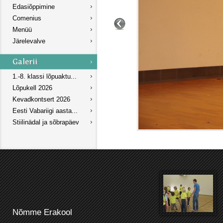
Edasiõppimine
Comenius
Menüü
Järelevalve
1.-8. klassi lõpuaktu...
Lõpukell 2026
Kevadkontsert 2026
Eesti Vabariigi aasta...
Stiilinädal ja sõbrapäev
Nõmme Erakool