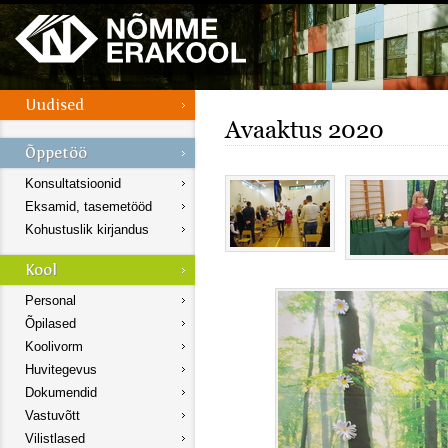
Avaaktus 2020
Konsultatsioonid
Eksamid, tasemetööd
Kohustuslik kirjandus
Personal
Õpilased
Koolivorm
Huvitegevus
Dokumendid
Vastuvõtt
Vilistlased