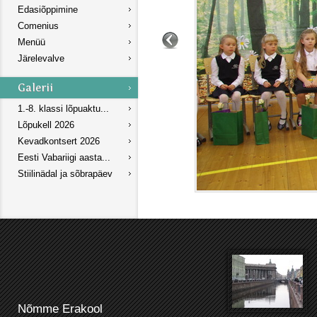
Edasiõppimine
Comenius
Menüü
Järelevalve
1.-8. klassi lõpuaktu...
Lõpukell 2026
Kevadkontsert 2026
Eesti Vabariigi aasta...
Stiilinädal ja sõbrapäev
Nõmme Erakool