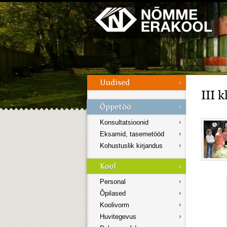
Galerii
Menüü
III 
Konsultatsioonid
Eksamid, tasemetööd
Kohustuslik kirjandus
Personal
Õpilased
Koolivorm
Huvitegevus