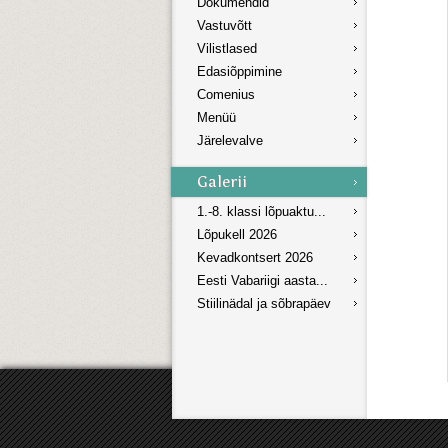
Dokumendid
Vastuvõtt
Vilistlased
Edasiõppimine
Comenius
Menüü
Järelevalve
1.-8. klassi lõpuaktu...
Lõpukell 2026
Kevadkontsert 2026
Eesti Vabariigi aasta...
Stiilinädal ja sõbrapäev