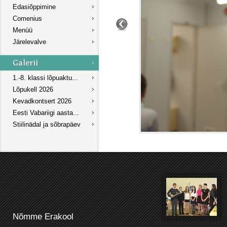
Edasiõppimine
Comenius
Menüü
Järelevalve
1.-8. klassi lõpuaktu...
Lõpukell 2026
Kevadkontsert 2026
Eesti Vabariigi aasta...
Stiilinädal ja sõbrapäev
Nõmme Erakool