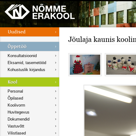
Jõulaja kaunis kooli
Konsultatsioonid
Eksamid, tasemetööd
Kohustuslik kirjandus
Personal
Õpilased
Koolivorm
Huvitegevus
Dokumendid
Vastuvõtt
Vilistlased