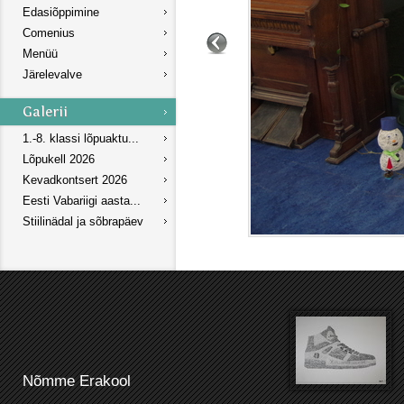
Edasiõppimine
Comenius
Menüü
Järelevalve
1.-8. klassi lõpuaktu...
Lõpukell 2026
Kevadkontsert 2026
Eesti Vabariigi aasta...
Stiilinädal ja sõbrapäev
Nõmme Erakool