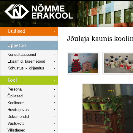
Jõulaja kaunis kooli
Konsultatsioonid
Eksamid, tasemetööd
Kohustuslik kirjandus
Personal
Õpilased
Koolivorm
Huvitegevus
Dokumendid
Vastuvõtt
Vilistlased