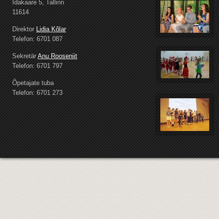
Idakaare 5, Tallinn
11614
Direktor
Lidia Kõlar
Telefon: 6701 087
Sekretär
Anu Rooseniit
Telefon: 6701 797
Õpetajate tuba
Telefon: 6701 273