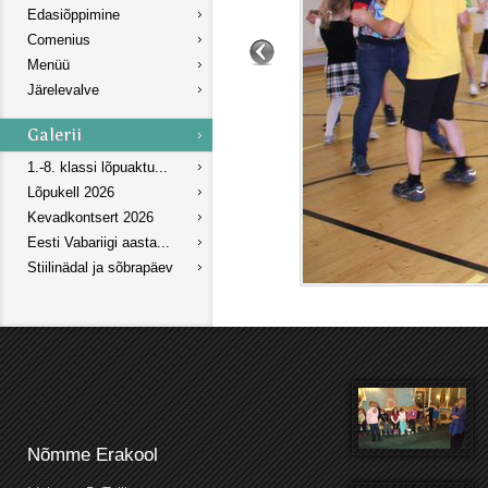
Edasiõppimine
Comenius
Menüü
Järelevalve
1.-8. klassi lõpuaktu...
Lõpukell 2026
Kevadkontsert 2026
Eesti Vabariigi aasta...
Stiilinädal ja sõbrapäev
Nõmme Erakool