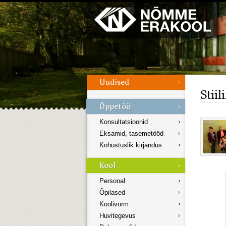
Galerii
Menüü
Stiil
Konsultatsioonid
Eksamid, tasemetööd
Kohustuslik kirjandus
Personal
Õpilased
Koolivorm
Huvitegevus