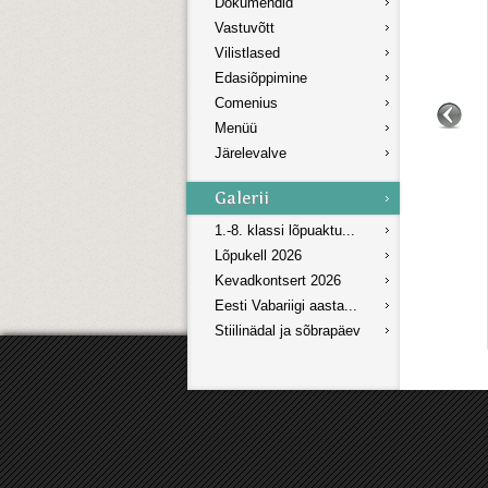
Dokumendid
Vastuvõtt
Vilistlased
Edasiõppimine
Comenius
Menüü
Järelevalve
1.-8. klassi lõpuaktu...
Lõpukell 2026
Kevadkontsert 2026
Eesti Vabariigi aasta...
Stiilinädal ja sõbrapäev