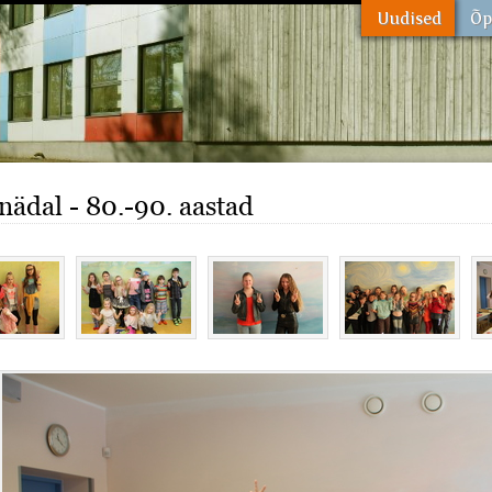
inädal - 80.-90. aastad