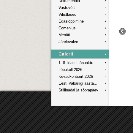
Dokumendid
Vastuvõtt
Vilistlased
Edasiõppimine
Comenius
Menüü
Järelevalve
1.-8. klassi lõpuaktu...
Lõpukell 2026
Kevadkontsert 2026
Eesti Vabariigi aasta...
Stiilinädal ja sõbrapäev