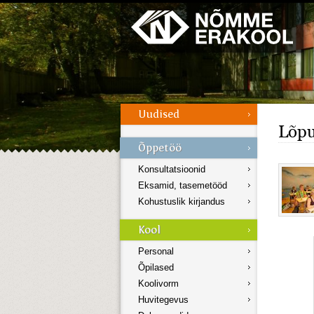
Galerii
Menüü
Lõpu
Konsultatsioonid
Eksamid, tasemetööd
Kohustuslik kirjandus
Personal
Õpilased
Koolivorm
Huvitegevus