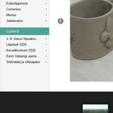
Edasiõppimine
Comenius
Menüü
Järelevalve
1.-8. klassi lõpuaktu...
Lõpukell 2026
Kevadkontsert 2026
Eesti Vabariigi aasta...
Stiilinädal ja sõbrapäev