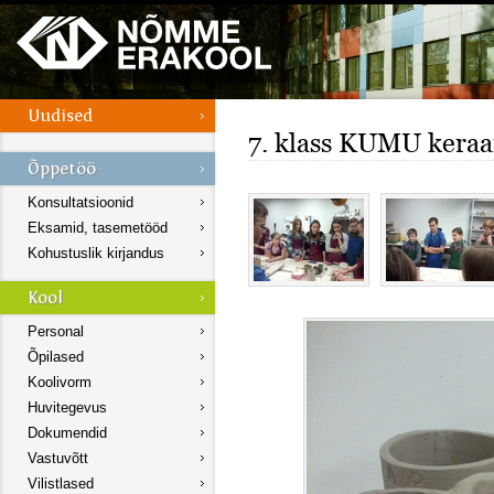
7. klass KUMU kera
Konsultatsioonid
Eksamid, tasemetööd
Kohustuslik kirjandus
Personal
Õpilased
Koolivorm
Huvitegevus
Dokumendid
Vastuvõtt
Vilistlased