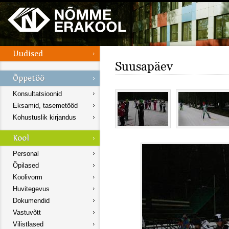
Suusapäev
Konsultatsioonid
Eksamid, tasemetööd
Kohustuslik kirjandus
Personal
Õpilased
Koolivorm
Huvitegevus
Dokumendid
Vastuvõtt
Vilistlased