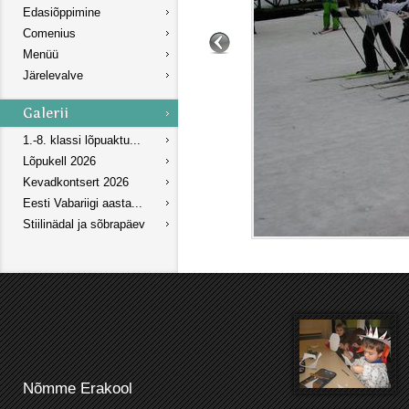
Edasiõppimine
Comenius
Menüü
Järelevalve
1.-8. klassi lõpuaktu...
Lõpukell 2026
Kevadkontsert 2026
Eesti Vabariigi aasta...
Stiilinädal ja sõbrapäev
Nõmme Erakool