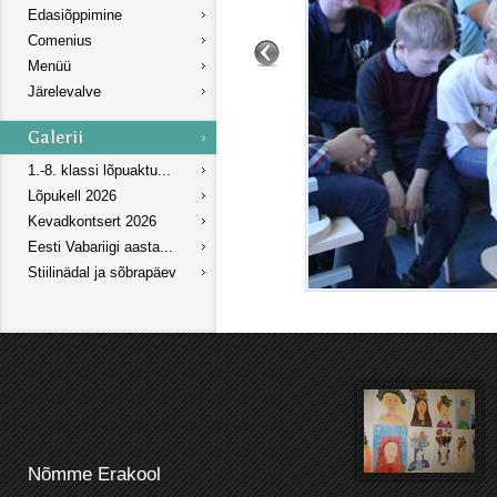
Edasiõppimine
Comenius
Menüü
Järelevalve
1.-8. klassi lõpuaktu...
Lõpukell 2026
Kevadkontsert 2026
Eesti Vabariigi aasta...
Stiilinädal ja sõbrapäev
Nõmme Erakool