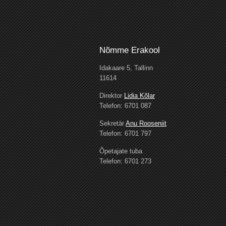
Nõmme Erakool
Idakaare 5, Tallinn
11614
Direktor
Lidia Kõlar
Telefon: 6701 087
Sekretär
Anu Rooseniit
Telefon: 6701 797
Õpetajate tuba
Telefon: 6701 273