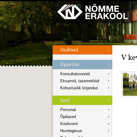
Galerii
Menüü
V ke
Konsultatsioonid
Eksamid, tasemetööd
Kohustuslik kirjandus
Personal
Õpilased
Koolivorm
Huvitegevus