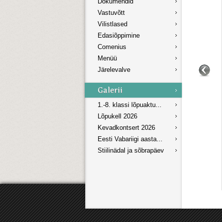
Dokumendid
Vastuvõtt
Vilistlased
Edasiõppimine
Comenius
Menüü
Järelevalve
1.-8. klassi lõpuaktu...
Lõpukell 2026
Kevadkontsert 2026
Eesti Vabariigi aasta...
Stiilinädal ja sõbrapäev