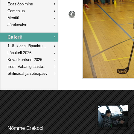
Edasiõppimine
Comenius
Menüü
Järelevalve
1.-8. klassi lõpuaktu...
Lõpukell 2026
Kevadkontsert 2026
Eesti Vabariigi aasta...
Stiilinädal ja sõbrapäev
Nõmme Erakool