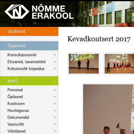
Kevadkontsert 2017
Konsultatsioonid
Eksamid, tasemetööd
Kohustuslik kirjandus
Personal
Õpilased
Koolivorm
Huvitegevus
Dokumendid
Vastuvõtt
Vilistlased