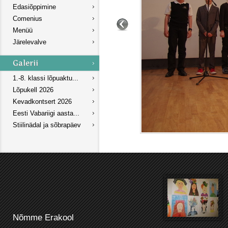
Edasiõppimine
Comenius
Menüü
Järelevalve
1.-8. klassi lõpuaktu...
Lõpukell 2026
Kevadkontsert 2026
Eesti Vabariigi aasta...
Stiilinädal ja sõbrapäev
Nõmme Erakool