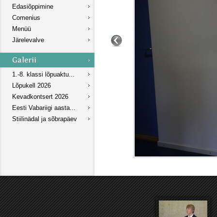
Edasiõppimine
Comenius
Menüü
Järelevalve
1.-8. klassi lõpuaktu...
Lõpukell 2026
Kevadkontsert 2026
Eesti Vabariigi aasta...
Stiilinädal ja sõbrapäev