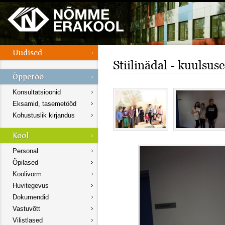
Stiilinädal - kuulsus
Konsultatsioonid
Eksamid, tasemetööd
Kohustuslik kirjandus
Personal
Õpilased
Koolivorm
Huvitegevus
Dokumendid
Vastuvõtt
Vilistlased