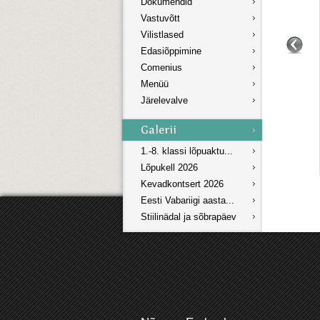
Dokumendid
Vastuvõtt
Vilistlased
Edasiõppimine
Comenius
Menüü
Järelevalve
1.-8. klassi lõpuaktu...
Lõpukell 2026
Kevadkontsert 2026
Eesti Vabariigi aasta...
Stiilinädal ja sõbrapäev