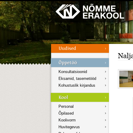
Galerii
Menüü
Nalj
Konsultatsioonid
Eksamid, tasemetööd
Kohustuslik kirjandus
Personal
Õpilased
Koolivorm
Huvitegevus