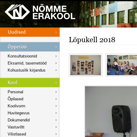
Lõpukell 2018
Konsultatsioonid
Eksamid, tasemetööd
Kohustuslik kirjandus
Personal
Õpilased
Koolivorm
Huvitegevus
Dokumendid
Vastuvõtt
Vilistlased