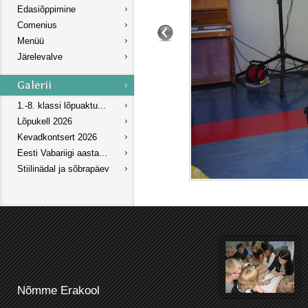
Edasiõppimine
Comenius
Menüü
Järelevalve
1.-8. klassi lõpuaktu...
Lõpukell 2026
Kevadkontsert 2026
Eesti Vabariigi aasta...
Stiilinädal ja sõbrapäev
Nõmme Erakool