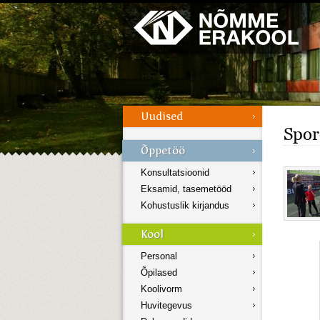
Galerii
Menüü
Spor
Konsultatsioonid
Eksamid, tasemetööd
Kohustuslik kirjandus
Personal
Õpilased
Koolivorm
Huvitegevus