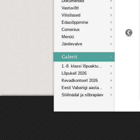
Dokumendid
Vastuvõtt
Vilistlased
Edasiõppimine
Comenius
Menüü
Järelevalve
1.-8. klassi lõpuaktu...
Lõpukell 2026
Kevadkontsert 2026
Eesti Vabariigi aasta...
Stiilinädal ja sõbrapäev