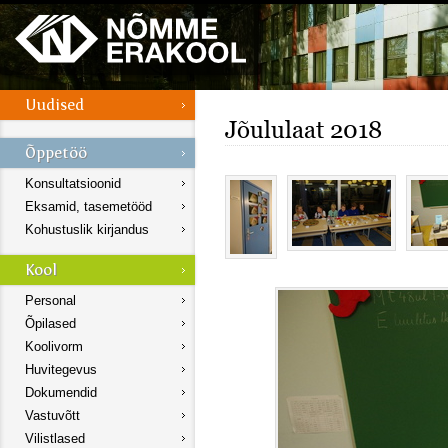
Jõululaat 2018
Konsultatsioonid
Eksamid, tasemetööd
Kohustuslik kirjandus
Personal
Õpilased
Koolivorm
Huvitegevus
Dokumendid
Vastuvõtt
Vilistlased