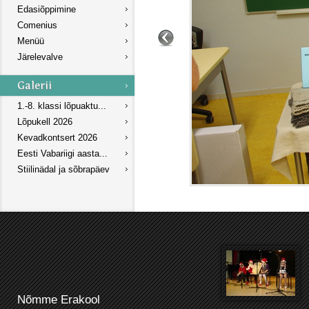
Edasiõppimine
Comenius
Menüü
Järelevalve
1.-8. klassi lõpuaktu...
Lõpukell 2026
Kevadkontsert 2026
Eesti Vabariigi aasta...
Stiilinädal ja sõbrapäev
Nõmme Erakool