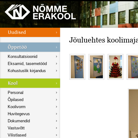
Jõuluehtes koolimaj
Konsultatsioonid
Eksamid, tasemetööd
Kohustuslik kirjandus
Personal
Õpilased
Koolivorm
Huvitegevus
Dokumendid
Vastuvõtt
Vilistlased