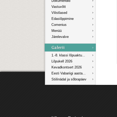
Dokumendid
Vastuvõtt
Vilistlased
Edasiõppimine
Comenius
Menüü
Järelevalve
1.-8. klassi lõpuaktu...
Lõpukell 2026
Kevadkontsert 2026
Eesti Vabariigi aasta...
Stiilinädal ja sõbrapäev