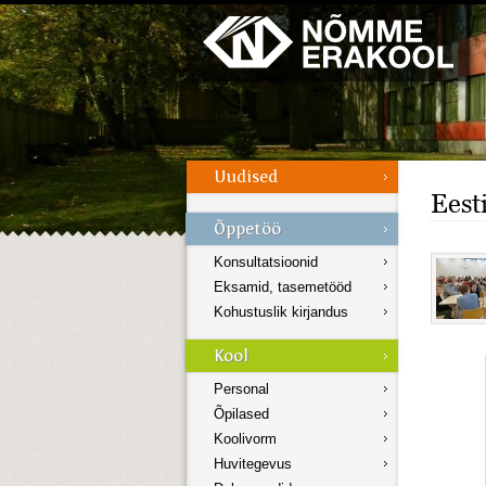
Galerii
Menüü
Eest
Konsultatsioonid
Eksamid, tasemetööd
Kohustuslik kirjandus
Personal
Õpilased
Koolivorm
Huvitegevus