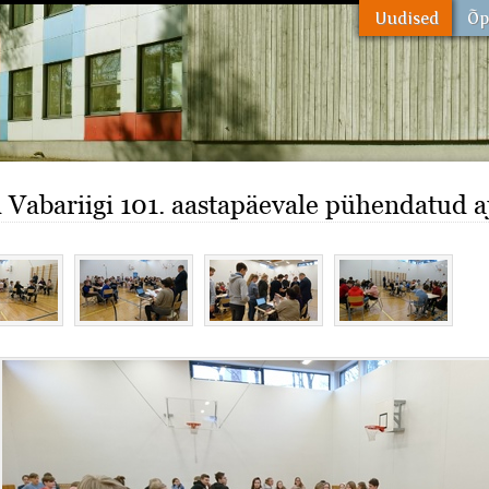
i Vabariigi 101. aastapäevale pühendatud a